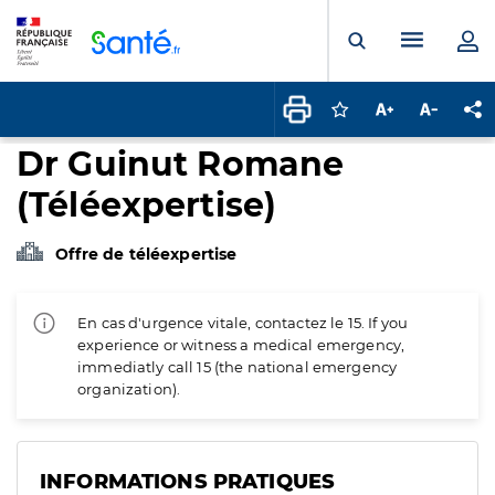
Panneau de gestion des cookies
Menu pr
Ouvrir la rech
Connectez-vous pour
Augmenter la t
Diminuer 
Pa
Dr Guinut Romane
(Téléexpertise)
Offre de téléexpertise
En cas d'urgence vitale, contactez le 15. If you
experience or witness a medical emergency,
immediatly call 15 (the national emergency
organization).
INFORMATIONS PRATIQUES