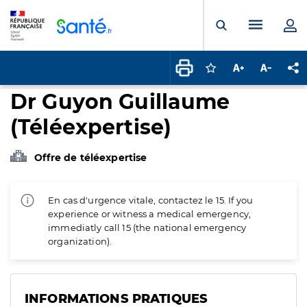
Panneau de gestion des cookies
Menu pr
Ouvrir la rech
Connectez-vous pour
Augmenter la t
Diminuer 
Pa
Dr Guyon Guillaume
(Téléexpertise)
Offre de téléexpertise
En cas d'urgence vitale, contactez le 15. If you
experience or witness a medical emergency,
immediatly call 15 (the national emergency
organization).
INFORMATIONS PRATIQUES