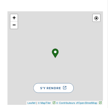
+
−
S'Y RENDRE
Leaflet
|
© MapTiler
© Contributeurs d'OpenStreetMap