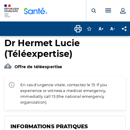
Panneau de gestion des cookies
Menu pr
Ouvrir la rech
Connectez-vous pour
Augmenter la t
Diminuer 
Pa
Dr Hermet Lucie
(Téléexpertise)
Offre de téléexpertise
En cas d'urgence vitale, contactez le 15. If you
experience or witness a medical emergency,
immediatly call 15 (the national emergency
organization).
INFORMATIONS PRATIQUES