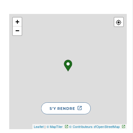
+
−
S'Y RENDRE
Leaflet
|
© MapTiler
© Contributeurs d'OpenStreetMap