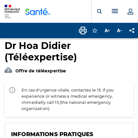
Panneau de gestion des cookies
Menu pr
Ouvrir la rech
Connectez-vous pour
Augmenter la t
Diminuer 
Pa
Dr Hoa Didier
(Téléexpertise)
Offre de téléexpertise
En cas d'urgence vitale, contactez le 15. If you
experience or witness a medical emergency,
immediatly call 15 (the national emergency
organization).
INFORMATIONS PRATIQUES