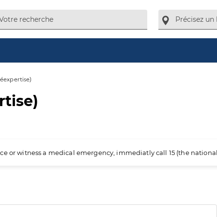
léexpertise)
tise)
ience or witness a medical emergency, immediatly call 15 (the nation