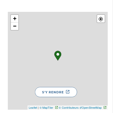
+
−
S'Y RENDRE
Leaflet
|
© MapTiler
© Contributeurs d'OpenStreetMap