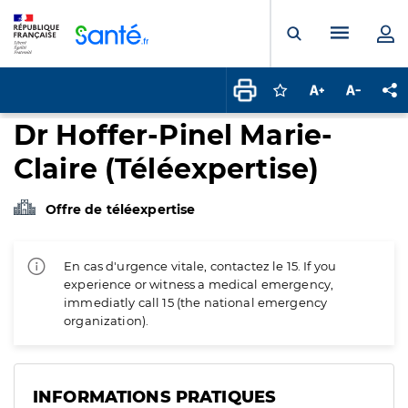
Panneau de gestion des cookies
Menu pr
Ouvrir la rech
Connectez-vous pour
Augmenter la t
Diminuer 
Pa
Dr Hoffer-Pinel Marie-
Claire (Téléexpertise)
Offre de téléexpertise
En cas d'urgence vitale, contactez le 15. If you
experience or witness a medical emergency,
immediatly call 15 (the national emergency
organization).
INFORMATIONS PRATIQUES