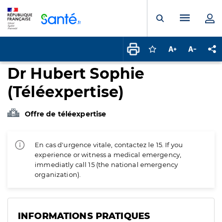
Panneau de gestion des cookies
Menu pr
Ouvrir la rech
Connectez-vous pour
Augmenter la t
Diminuer 
Pa
Dr Hubert Sophie
(Téléexpertise)
Offre de téléexpertise
En cas d'urgence vitale, contactez le 15. If you
experience or witness a medical emergency,
immediatly call 15 (the national emergency
organization).
INFORMATIONS PRATIQUES