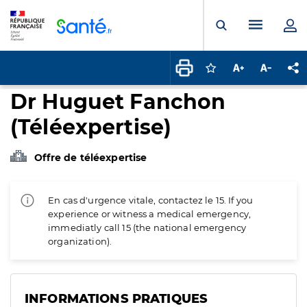
Panneau de gestion des cookies
Menu pr
Ouvrir la rech
Connectez-vous pour
Augmenter la t
Diminuer 
Pa
Dr Huguet Fanchon
(Téléexpertise)
Offre de téléexpertise
En cas d'urgence vitale, contactez le 15. If you
experience or witness a medical emergency,
immediatly call 15 (the national emergency
organization).
INFORMATIONS PRATIQUES