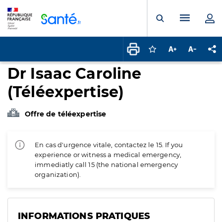
Panneau de gestion des cookies
Menu pr
Ouvrir la rech
Connectez-vous pour
Augmenter la t
Diminuer 
Pa
Dr Isaac Caroline
(Téléexpertise)
Offre de téléexpertise
En cas d'urgence vitale, contactez le 15. If you
experience or witness a medical emergency,
immediatly call 15 (the national emergency
organization).
INFORMATIONS PRATIQUES