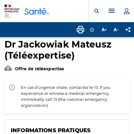
Panneau de gestion des cookies
Menu pr
Ouvrir la rech
Connectez-vous pour
Augmenter la t
Diminuer 
Pa
Dr Jackowiak Mateusz
(Téléexpertise)
Offre de téléexpertise
En cas d'urgence vitale, contactez le 15. If you
experience or witness a medical emergency,
immediatly call 15 (the national emergency
organization).
INFORMATIONS PRATIQUES