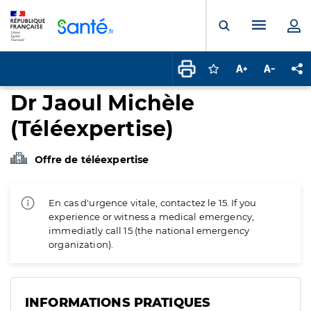
Panneau de gestion des cookies
Menu pr
Ouvrir la rech
Connectez-vous pour
Augmenter la t
Diminuer 
Pa
Dr Jaoul Michèle
(Téléexpertise)
Offre de téléexpertise
En cas d'urgence vitale, contactez le 15. If you
experience or witness a medical emergency,
immediatly call 15 (the national emergency
organization).
INFORMATIONS PRATIQUES