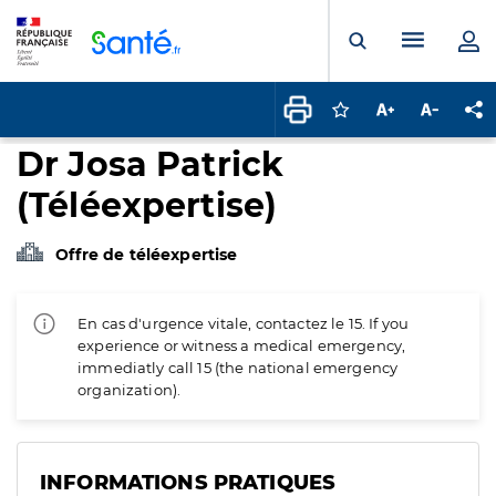
Panneau de gestion des cookies
Menu pr
Ouvrir la rech
Connectez-vous pour
Augmenter la t
Diminuer 
Pa
Dr Josa Patrick
(Téléexpertise)
Offre de téléexpertise
En cas d'urgence vitale, contactez le 15. If you
experience or witness a medical emergency,
immediatly call 15 (the national emergency
organization).
INFORMATIONS PRATIQUES