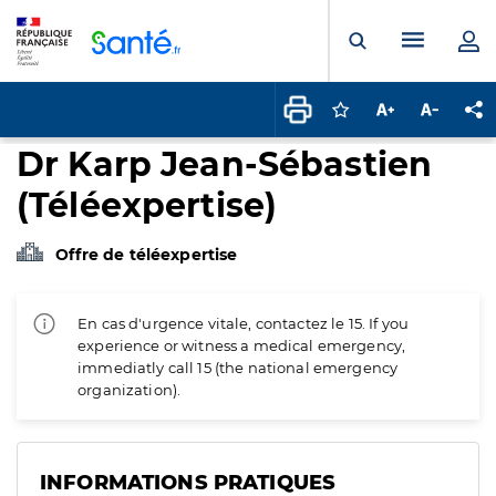
Panneau de gestion des cookies
Menu pr
Ouvrir la rech
Connectez-vous pour
Augmenter la t
Diminuer 
Pa
Dr Karp Jean-Sébastien
(Téléexpertise)
Offre de téléexpertise
En cas d'urgence vitale, contactez le 15. If you
experience or witness a medical emergency,
immediatly call 15 (the national emergency
organization).
INFORMATIONS PRATIQUES