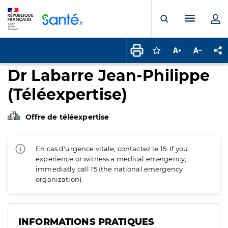
Panneau de gestion des cookies
Menu pr
Ouvrir la rech
Connectez-vous pour
Augmenter la t
Diminuer 
Pa
Dr Labarre Jean-Philippe
(Téléexpertise)
Offre de téléexpertise
En cas d'urgence vitale, contactez le 15. If you
experience or witness a medical emergency,
immediatly call 15 (the national emergency
organization).
INFORMATIONS PRATIQUES