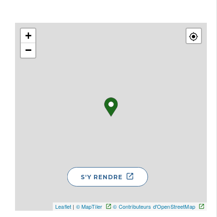
+
−
S'Y RENDRE
Leaflet
|
© MapTiler
© Contributeurs d'OpenStreetMap