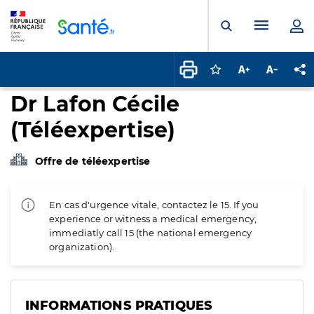
Panneau de gestion des cookies
Menu pr
Ouvrir la rech
Connectez-vous pour
Augmenter la t
Diminuer 
Pa
Dr Lafon Cécile
(Téléexpertise)
Offre de téléexpertise
En cas d'urgence vitale, contactez le 15. If you
experience or witness a medical emergency,
immediatly call 15 (the national emergency
organization).
INFORMATIONS PRATIQUES