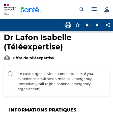
Panneau de gestion des cookies
Menu pr
Ouvrir la rech
Connectez-vous pour
Augmenter la t
Diminuer 
Pa
Dr Lafon Isabelle
(Téléexpertise)
Offre de téléexpertise
En cas d'urgence vitale, contactez le 15. If you
experience or witness a medical emergency,
immediatly call 15 (the national emergency
organization).
INFORMATIONS PRATIQUES