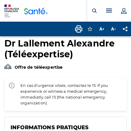
Panneau de gestion des cookies
Menu pr
Ouvrir la rech
Connectez-vous pour
Augmenter la t
Diminuer 
Pa
Dr Lallement Alexandre
(Téléexpertise)
Offre de téléexpertise
En cas d'urgence vitale, contactez le 15. If you
experience or witness a medical emergency,
immediatly call 15 (the national emergency
organization).
INFORMATIONS PRATIQUES