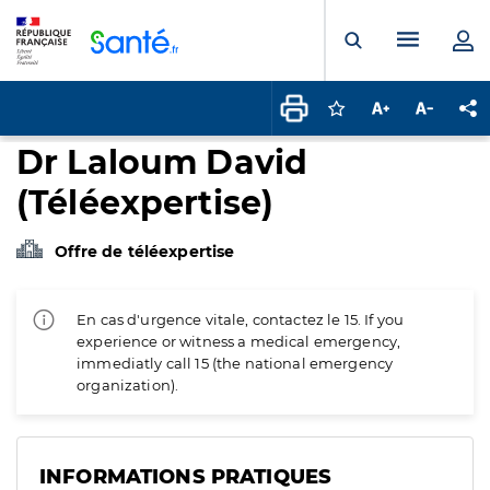
Panneau de gestion des cookies
Menu pr
Ouvrir la rech
Connectez-vous pour
Augmenter la t
Diminuer 
Pa
Dr Laloum David
(Téléexpertise)
Offre de téléexpertise
En cas d'urgence vitale, contactez le 15. If you
experience or witness a medical emergency,
immediatly call 15 (the national emergency
organization).
INFORMATIONS PRATIQUES