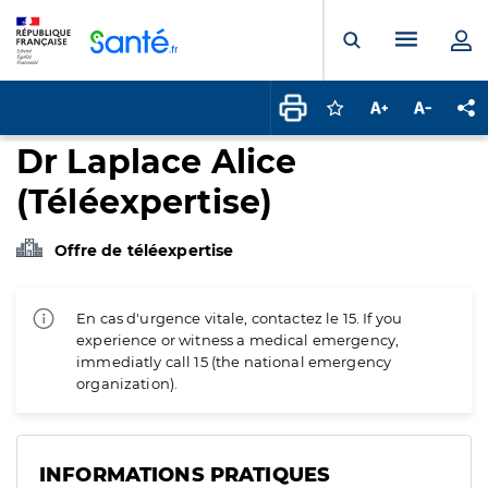
Panneau de gestion des cookies
Menu pr
Ouvrir la rech
Connectez-vous pour
Augmenter la t
Diminuer 
Pa
Dr Laplace Alice
(Téléexpertise)
Offre de téléexpertise
En cas d'urgence vitale, contactez le 15. If you
experience or witness a medical emergency,
immediatly call 15 (the national emergency
organization).
INFORMATIONS PRATIQUES