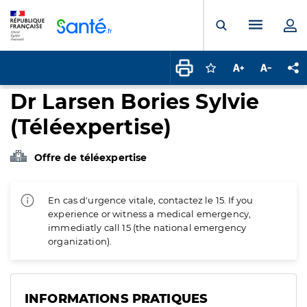
Panneau de gestion des cookies
Menu pr
Ouvrir la rech
Connectez-vous pour
Augmenter la t
Diminuer 
Pa
Dr Larsen Bories Sylvie
(Téléexpertise)
Offre de téléexpertise
En cas d'urgence vitale, contactez le 15. If you
experience or witness a medical emergency,
immediatly call 15 (the national emergency
organization).
INFORMATIONS PRATIQUES