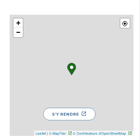
+
−
S'Y RENDRE
Leaflet
|
© MapTiler
© Contributeurs d'OpenStreetMap