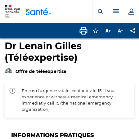
Panneau de gestion des cookies
Menu pr
Ouvrir la rech
Connectez-vous pour
Augmenter la t
Diminuer 
Pa
Dr Lenain Gilles
(Téléexpertise)
Offre de téléexpertise
En cas d'urgence vitale, contactez le 15. If you
experience or witness a medical emergency,
immediatly call 15 (the national emergency
organization).
INFORMATIONS PRATIQUES