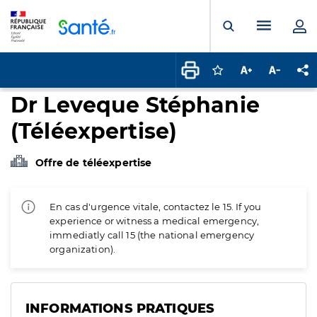
Panneau de gestion des cookies
Menu pr
Ouvrir la rech
Connectez-vous pour
Augmenter la t
Diminuer 
Pa
Dr Leveque Stéphanie
(Téléexpertise)
Offre de téléexpertise
En cas d'urgence vitale, contactez le 15. If you
experience or witness a medical emergency,
immediatly call 15 (the national emergency
organization).
INFORMATIONS PRATIQUES