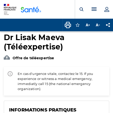
Panneau de gestion des cookies
Menu pr
Ouvrir la rech
Connectez-vous pour
Augmenter la t
Diminuer 
Pa
Dr Lisak Maeva
(Téléexpertise)
Offre de téléexpertise
En cas d'urgence vitale, contactez le 15. If you
experience or witness a medical emergency,
immediatly call 15 (the national emergency
organization).
INFORMATIONS PRATIQUES