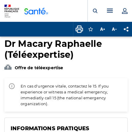
Panneau de gestion des cookies
Menu pr
Ouvrir la rech
Connectez-vous pour
Augmenter la t
Diminuer 
Pa
Dr Macary Raphaelle
(Téléexpertise)
Offre de téléexpertise
En cas d'urgence vitale, contactez le 15. If you
experience or witness a medical emergency,
immediatly call 15 (the national emergency
organization).
INFORMATIONS PRATIQUES