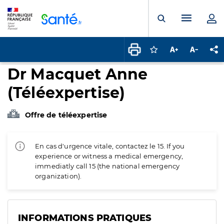
Panneau de gestion des cookies
Menu pr
Ouvrir la rech
Connectez-vous pour
Augmenter la t
Diminuer 
Pa
Dr Macquet Anne
(Téléexpertise)
Offre de téléexpertise
En cas d'urgence vitale, contactez le 15. If you
experience or witness a medical emergency,
immediatly call 15 (the national emergency
organization).
INFORMATIONS PRATIQUES