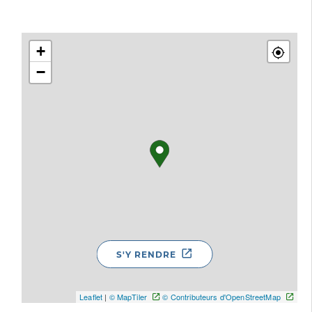
+
−
S'Y RENDRE
Leaflet
|
© MapTiler
© Contributeurs d'OpenStreetMap