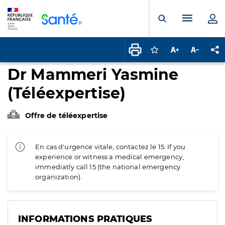
Panneau de gestion des cookies
Menu pr
Ouvrir la rech
Connectez-vous pour
Augmenter la t
Diminuer 
Pa
Dr Mammeri Yasmine
(Téléexpertise)
Offre de téléexpertise
En cas d'urgence vitale, contactez le 15. If you
experience or witness a medical emergency,
immediatly call 15 (the national emergency
organization).
INFORMATIONS PRATIQUES