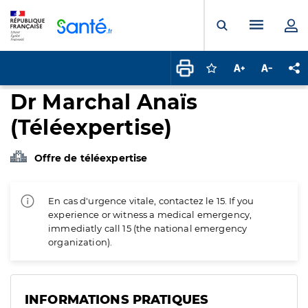
Panneau de gestion des cookies
Menu pr
Ouvrir la rech
Connectez-vous pour
Augmenter la t
Diminuer 
Pa
Dr Marchal Anaïs
(Téléexpertise)
Offre de téléexpertise
En cas d'urgence vitale, contactez le 15. If you
experience or witness a medical emergency,
immediatly call 15 (the national emergency
organization).
INFORMATIONS PRATIQUES