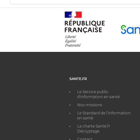
SANTE.FR
Le Service public
d'information en santé
Nos missions
Le Standard de l’information
en santé
La charte Santé.fr
Décryptage
Contact