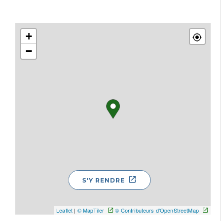
+
−
S'Y RENDRE
Leaflet
|
© MapTiler
© Contributeurs d'OpenStreetMap