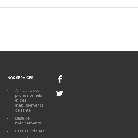
NOS SERVICES
Facebook
Annuaire des
Twitter
professionnels
et des
établissements
de santé
Base de
médicaments
Essais Cliniques