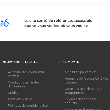
Le site santé de référence, accessible
quand vous voulez, où vous voulez
INFORMATIONS LÉGALES
EN CE MOMENT
Accessibilité : conformité
Mon bilan prévention
partielle
Annuaire de l'accessibilité des
Conditions générales
cabinets
d'utilisation
Carte des lieux de soins non
Crédits
programmés
Mentions légales
Origines des données
annuaire
Politique de confidentialité
Les espaces thématiques