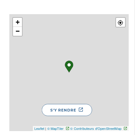
+
−
S'Y RENDRE
Leaflet
|
© MapTiler
© Contributeurs d'OpenStreetMap