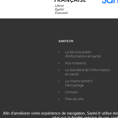
SANTE.FR
Le Service public
d'information en santé
Nos missions
Le Standard de l’information
en santé
La charte Santé.fr
Décryptage
Contact
Plan du site
Afin d’améliorer votre expérience de navigation, Santé.fr utilise d
plus sur la finalité précise de ces co