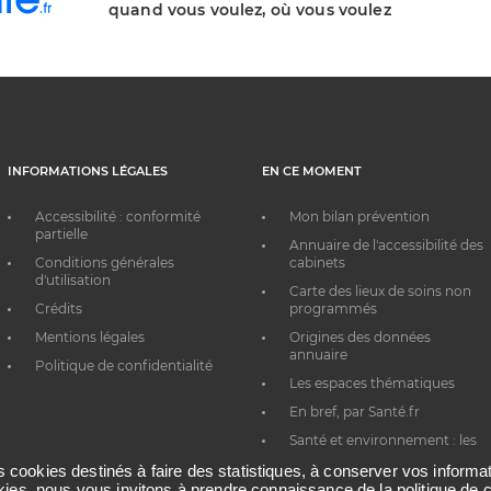
quand vous voulez, où vous voulez
INFORMATIONS LÉGALES
EN CE MOMENT
Accessibilité : conformité
Mon bilan prévention
partielle
Annuaire de l'accessibilité des
Conditions générales
cabinets
d'utilisation
Carte des lieux de soins non
Crédits
programmés
Mentions légales
Origines des données
annuaire
Politique de confidentialité
Les espaces thématiques
En bref, par Santé.fr
Santé et environnement : les
bons réflexes au quotidien
es cookies destinés à faire des statistiques, à conserver vos inform
okies, nous vous invitons à prendre connaissance de la politique de c