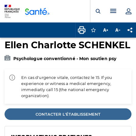
Panneau de gestion des cookies
Menu pr
Ouvrir la rech
Connectez-vous pour
Augmenter la t
Diminuer 
Pa
Ellen Charlotte SCHENKEL
Psychologue conventionné - Mon soutien psy
En cas d'urgence vitale, contactez le 15. If you
experience or witness a medical emergency,
immediatly call 15 (the national emergency
organization).
CONTACTER L'ÉTABLISSEMENT