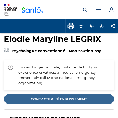
Panneau de gestion des cookies
Menu pr
Ouvrir la rech
Connectez-vous pour
Augmenter la t
Diminuer 
Pa
Elodie Maryline LEGRIX
Psychologue conventionné - Mon soutien psy
En cas d'urgence vitale, contactez le 15. If you
experience or witness a medical emergency,
immediatly call 15 (the national emergency
organization).
CONTACTER L'ÉTABLISSEMENT