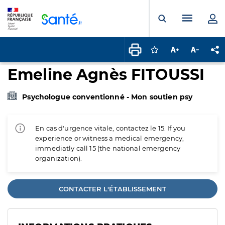
Panneau de gestion des cookies
Menu pr
Ouvrir la rech
Connectez-vous pour
Augmenter la t
Diminuer 
Pa
Emeline Agnès FITOUSSI
Psychologue conventionné - Mon soutien psy
En cas d'urgence vitale, contactez le 15. If you
experience or witness a medical emergency,
immediatly call 15 (the national emergency
organization).
CONTACTER L'ÉTABLISSEMENT