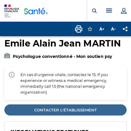
Panneau de gestion des cookies
Menu pr
Ouvrir la rech
Connectez-vous pour
Augmenter la t
Diminuer 
Pa
Emile Alain Jean MARTIN
Psychologue conventionné - Mon soutien psy
En cas d'urgence vitale, contactez le 15. If you
experience or witness a medical emergency,
immediatly call 15 (the national emergency
organization).
CONTACTER L'ÉTABLISSEMENT