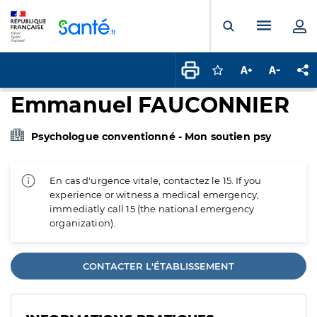
Panneau de gestion des cookies
Menu pr
Ouvrir la rech
Connectez-vous pour
Augmenter la t
Diminuer 
Pa
Emmanuel FAUCONNIER
Psychologue conventionné - Mon soutien psy
En cas d'urgence vitale, contactez le 15. If you
experience or witness a medical emergency,
immediatly call 15 (the national emergency
organization).
CONTACTER L'ÉTABLISSEMENT