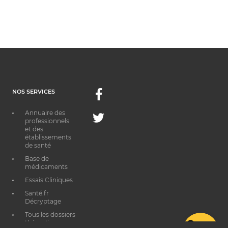
NOS SERVICES
Facebook
Annuaire des
Twitter
professionnels
et des
établissements
de santé
Base de
médicaments
Essais Cliniques
Santé.fr
Décryptage
Tous les dossiers
thématiques