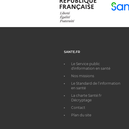
SANTE.FR
Le Service public
d'information en santé
Nos missions
Le Standard de l’information
en santé
La charte Santé.fr
Décryptage
Contact
Plan du site