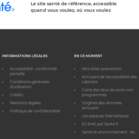
Le site santé de référence, accessible
quand vous voulez, où vous voulez
INFORMATIONS LÉGALES
EN CE MOMENT
Accessibilité : conformité
Mon bilan prévention
partielle
Annuaire de l'accessibilité des
Conditions générales
cabinets
d'utilisation
Carte des lieux de soins non
Crédits
programmés
Mentions légales
Origines des données
annuaire
Politique de confidentialité
Les espaces thématiques
En bref, par Santé.fr
Santé et environnement : les
bons réflexes au quotidien