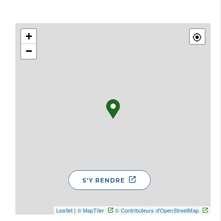
+
−
S'Y RENDRE
Leaflet
|
© MapTiler
© Contributeurs d'OpenStreetMap