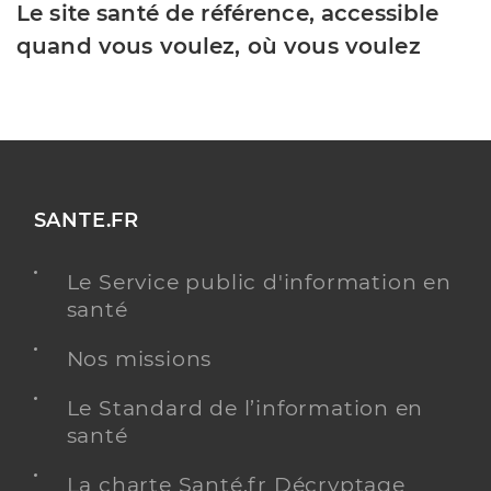
Le site santé de référence, accessible
quand vous voulez, où vous voulez
SANTE.FR
Le Service public d'information en
santé
Nos missions
Le Standard de l’information en
santé
La charte Santé.fr Décryptage