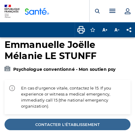
Panneau de gestion des cookies
Menu pr
Ouvrir la rech
Connectez-vous pour
Augmenter la t
Diminuer 
Pa
Emmanuelle Joëlle
Mélanie LE STUNFF
Psychologue conventionné - Mon soutien psy
En cas d'urgence vitale, contactez le 15. If you
experience or witness a medical emergency,
immediatly call 15 (the national emergency
organization).
CONTACTER L'ÉTABLISSEMENT