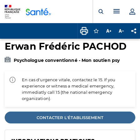
Panneau de gestion des cookies
Menu pr
Ouvrir la rech
Connectez-vous pour
Augmenter la t
Diminuer 
Pa
Erwan Frédéric PACHOD
Psychologue conventionné - Mon soutien psy
En cas d'urgence vitale, contactez le 15. If you
experience or witness a medical emergency,
immediatly call 15 (the national emergency
organization).
CONTACTER L'ÉTABLISSEMENT