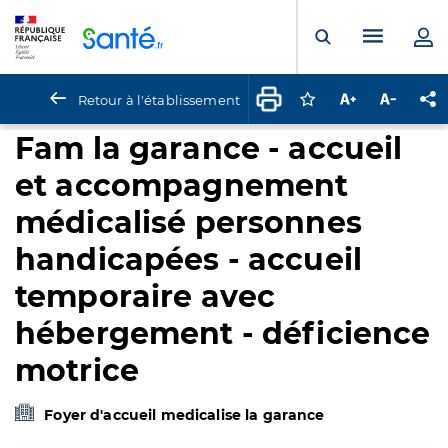
Panneau de gestion des cookies
Menu pr
Ouvrir la rech
Retour à l'établissement
Connectez-vous pour
Augmenter la t
Diminuer 
Pa
Fam la garance - accueil
et accompagnement
médicalisé personnes
handicapées - accueil
temporaire avec
hébergement - déficience
motrice
Foyer d'accueil medicalise la garance