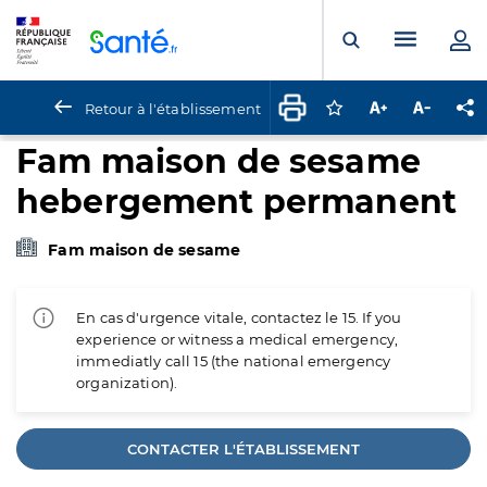
Panneau de gestion des cookies
Menu pr
Ouvrir la rech
Retour à l'établissement
Connectez-vous pour
Augmenter la t
Diminuer 
Pa
Fam maison de sesame
hebergement permanent
Fam maison de sesame
En cas d'urgence vitale, contactez le 15. If you
experience or witness a medical emergency,
immediatly call 15 (the national emergency
organization).
CONTACTER L'ÉTABLISSEMENT