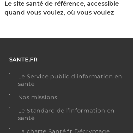
Le site santé de référence, accessible
quand vous voulez, où vous voulez
SANTE.FR
Le Service public d'information en
santé
Nos missions
Le Standard de l’information en
santé
La charte Santé.fr Décryptage