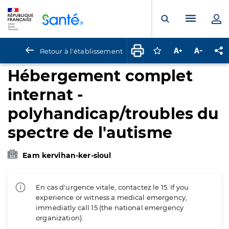
Panneau de gestion des cookies
Menu pr
Ouvrir la rech
Retour à l'établissement
Connectez-vous pour
Augmenter la t
Diminuer 
Pa
Hébergement complet
internat -
polyhandicap/troubles du
spectre de l'autisme
Eam kervihan-ker-sioul
En cas d'urgence vitale, contactez le 15. If you
experience or witness a medical emergency,
immediatly call 15 (the national emergency
organization).