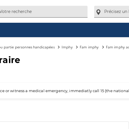
 ou partie personnes handicapées
Imphy
Fam imphy
Fam imphy ac
raire
ience or witness a medical emergency, immediatly call 15 (the nation