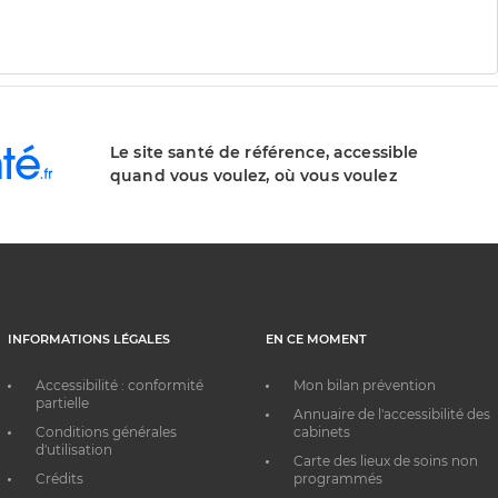
Le site santé de référence, accessible
quand vous voulez, où vous voulez
INFORMATIONS LÉGALES
EN CE MOMENT
Accessibilité : conformité
Mon bilan prévention
partielle
Annuaire de l'accessibilité des
Conditions générales
cabinets
d'utilisation
Carte des lieux de soins non
Crédits
programmés