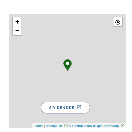
+
−
S'Y RENDRE
Leaflet
|
© MapTiler
© Contributeurs d'OpenStreetMap