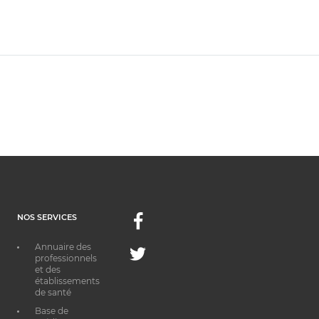
NOS SERVICES
Facebook
Annuaire des
Twitter
professionnels
et des
établissements
de santé
Base de