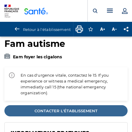
Panneau de gestion des cookies
Menu pr
Ouvrir la rech
Retour à l'établissement
Connectez-vous pour
Augmenter la t
Diminuer 
Pa
Fam autisme
Eam foyer les cigalons
En cas d'urgence vitale, contactez le 15. If you
experience or witness a medical emergency,
immediatly call 15 (the national emergency
organization).
CONTACTER L'ÉTABLISSEMENT