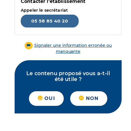
Contacter l'établissement
Appeler le secrétariat
05 58 85 40 20
Signaler une information erronée ou
manquante
Le contenu proposé vous a-t-il
été utile ?
OUI
NON