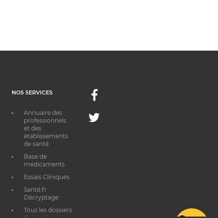
NOS SERVICES
Facebook
Annuaire des
Twitter
professionnels
et des
établissements
de santé
Base de
médicaments
Essais Cliniques
Santé.fr
Décryptage
Tous les dossiers
thématiques