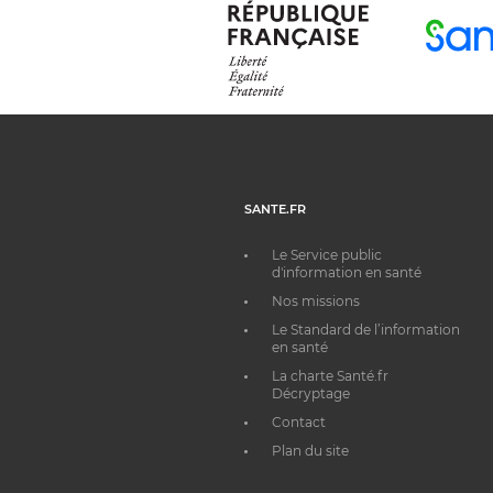
SANTE.FR
Le Service public
d'information en santé
Nos missions
Le Standard de l’information
en santé
La charte Santé.fr
Décryptage
Contact
Plan du site