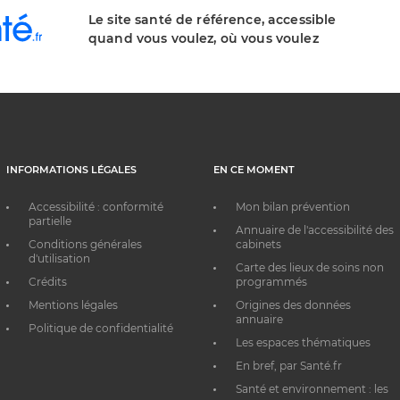
Le site santé de référence, accessible
quand vous voulez, où vous voulez
INFORMATIONS LÉGALES
EN CE MOMENT
Accessibilité : conformité
Mon bilan prévention
partielle
Annuaire de l'accessibilité des
Conditions générales
cabinets
d'utilisation
Carte des lieux de soins non
Crédits
programmés
Mentions légales
Origines des données
annuaire
Politique de confidentialité
Les espaces thématiques
En bref, par Santé.fr
Santé et environnement : les