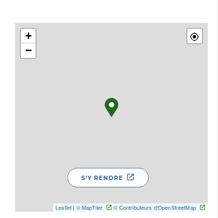
+
−
S'Y RENDRE
Leaflet
|
© MapTiler
© Contributeurs d'OpenStreetMap