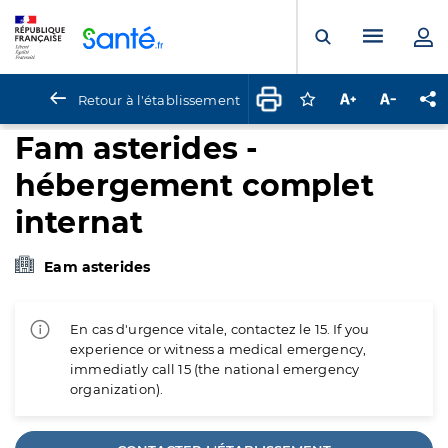
Panneau de gestion des cookies
Menu pr
Ouvrir la rech
Retour à l'établissement
Connectez-vous pour
Augmenter la t
Diminuer 
Pa
Fam asterides -
hébergement complet
internat
Eam asterides
En cas d'urgence vitale, contactez le 15. If you
experience or witness a medical emergency,
immediatly call 15 (the national emergency
organization).