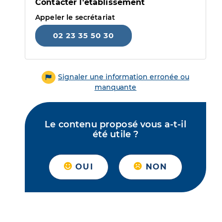
Contacter l'établissement
Appeler le secrétariat
02 23 35 50 30
Signaler une information erronée ou
manquante
Le contenu proposé vous a-t-il
été utile ?
OUI
NON