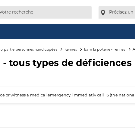
 ou partie personnes handicapées
Rennes
Eam la poterie - rennes
A
 - tous types de déficiences
ience or witness a medical emergency, immediatly call 15 (the nation