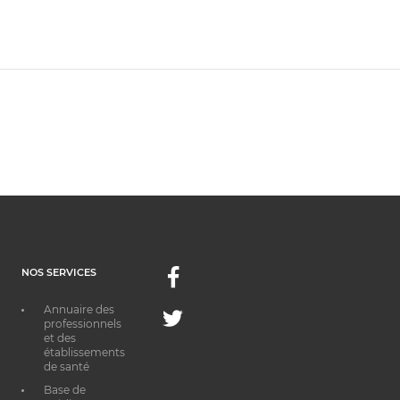
NOS SERVICES
Facebook
Annuaire des
Twitter
professionnels
et des
établissements
de santé
Base de