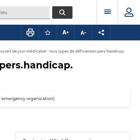
Menu prin
RECHERCHER
Connectez-vous pour mettre ce conte
Augmenter la taille du texte
Diminuer la taille du te
Partager la pag
ccueil de jour médicalisé - tous types de déficiences pers.handicap.
 pers.handicap.
al emergency organization).