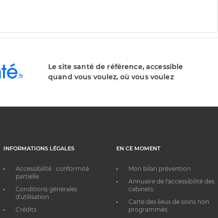
Le site santé de référence, accessible
quand vous voulez, où vous voulez
INFORMATIONS LÉGALES
EN CE MOMENT
Accessibilité : conformité
Mon bilan prévention
partielle
Annuaire de l'accessibilité des
Conditions générales
cabinets
d'utilisation
Carte des lieux de soins non
Crédits
programmés