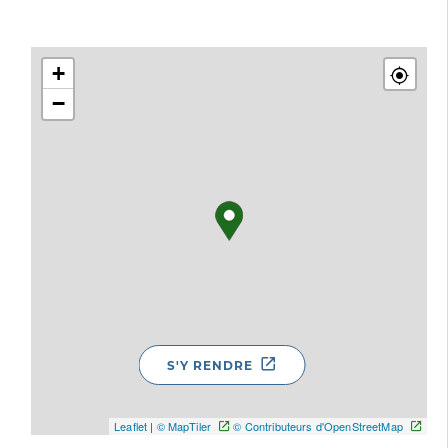
+
−
S'Y RENDRE
Leaflet
|
© MapTiler
© Contributeurs d'OpenStreetMap